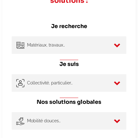
solutions :
Je recherche
Matériaux, travaux…
Matériaux & Produits
(32)
Je suis
Services
(3)
Travaux
(30)
Collectivité, particulier…
Acteur de l’aménagement
(38)
Nos solutions globales
Collectivité
(53)
Entreprise
(49)
Particulier
(37)
Mobilité douces…
Professionnel agricole
(34)
Construction durable
(10)