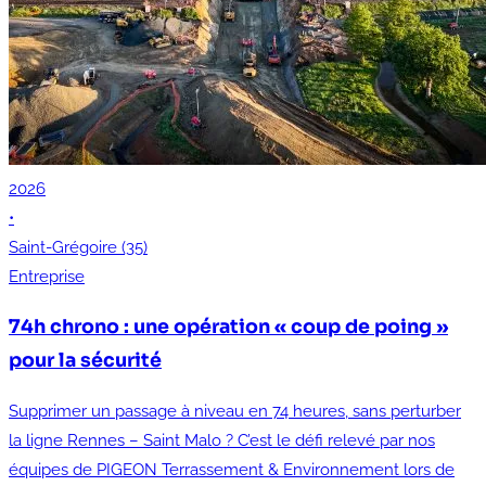
2026
•
Saint-Grégoire (35)
Entreprise
74h chrono : une opération « coup de poing »
pour la sécurité
Supprimer un passage à niveau en 74 heures, sans perturber
la ligne Rennes – Saint Malo ? C’est le défi relevé par nos
équipes de PIGEON Terrassement & Environnement lors de