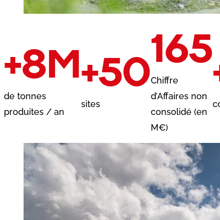
165
+8M
+50
Chiffre
de tonnes
d’Affaires
non
sites
c
produites / an
consolidé
(en
M€)