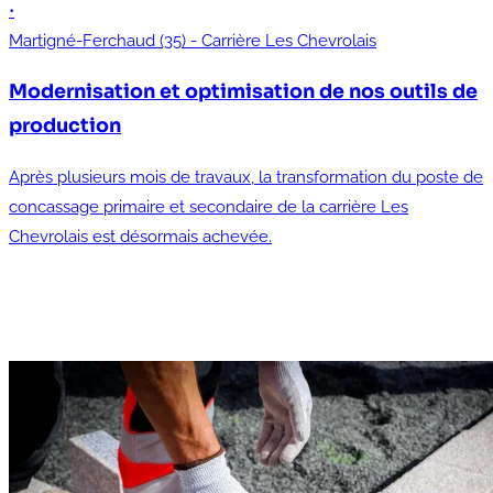
•
Martigné-Ferchaud (35) - Carrière Les Chevrolais
Modernisation et optimisation de nos outils de
production
Après plusieurs mois de travaux, la transformation du poste de
concassage primaire et secondaire de la carrière Les
Chevrolais est désormais achevée.