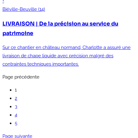
•
Biéville-Beuville (14)
LIVRAISON | De la précision au service du
patrimoine
Sur ce chantier en château normand, Charlotte a assuré une
livraison de chape liquide avec précision malgré des
contraintes techniques importantes.
Page précédente
1
2
3
4
5
Page suivante