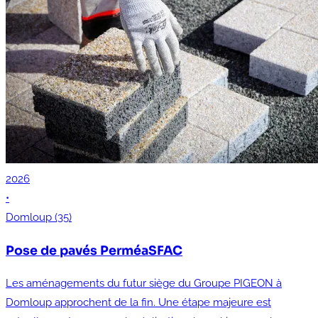
2026
•
Domloup (35)
Pose de pavés PerméaSFAC
Les aménagements du futur siège du Groupe PIGEON à
Domloup approchent de la fin. Une étape majeure est