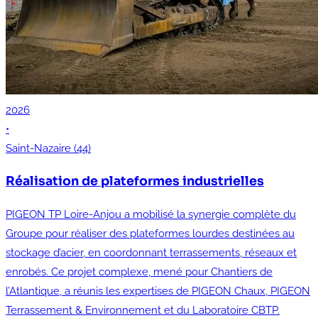
2026
•
Saint-Nazaire (44)
Réalisation de plateformes industrielles
PIGEON TP Loire-Anjou a mobilisé la synergie complète du
Groupe pour réaliser des plateformes lourdes destinées au
stockage d’acier, en coordonnant terrassements, réseaux et
enrobés. Ce projet complexe, mené pour Chantiers de
l’Atlantique, a réunis les expertises de PIGEON Chaux, PIGEON
Terrassement & Environnement et du Laboratoire CBTP.