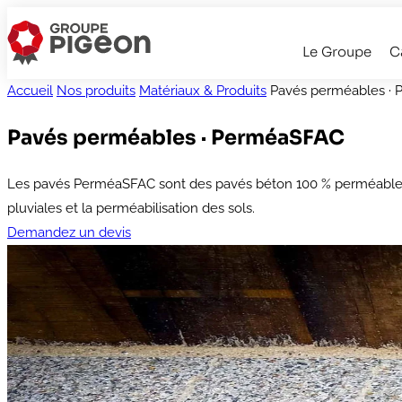
Le Groupe
C
Accueil
Nos produits
Matériaux & Produits
Pavés perméables ·
Pavés perméables · PerméaSFAC
Les pavés PerméaSFAC sont des pavés béton 100 % perméables nou
pluviales et la perméabilisation des sols.
Demandez un devis