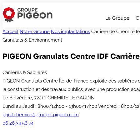
Le Groupe
C
Accueil
Notre Groupe
Nos implantations
Carrière de Chemiré l
Granulats & Environnement
PIGEON Granulats Centre IDF
Carrièr
Carrières & Sablières
PIGEON Granulats Centre Île-de-France exploite des sablières d
la construction et des travaux publics, avec une production ada
Le Belvédère, 72210 CHEMIRE LE GAUDIN
Lundi au Jeudi : 8h00/12h00 - 13h00/17h00 Vendredi : 8h00/1
pgcif.chemire@groupe-pigeon.com
06 26 34 56 74