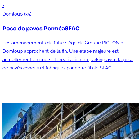
•
Domloup (35)
Pose de pavés PerméaSFAC
Les aménagements du futur siège du Groupe PIGEON à
Domloup approchent de la fin. Une étape majeure est
actuellement en cours : la réalisation du parking avec la pose
de pavés conçus et fabriqués par notre filiale SFAC.