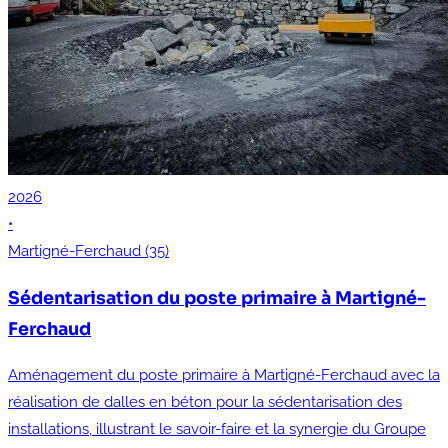
2026
•
Martigné-Ferchaud (35)
Sédentarisation du poste primaire à Martigné-
Ferchaud
Aménagement du poste primaire à Martigné-Ferchaud avec la
réalisation de dalles en béton pour la sédentarisation des
installations, illustrant le savoir-faire et la synergie du Groupe