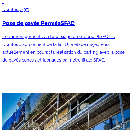
•
Domloup (35)
Pose de pavés PerméaSFAC
Les aménagements du futur siège du Groupe PIGEON à
Domloup approchent de la fin. Une étape majeure est
actuellement en cours : la réalisation du parking avec la pose
de pavés conçus et fabriqués par notre filiale SFAC.