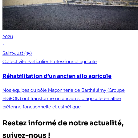
2026
•
Saint-Just (35)
Collectivité
Particulier
Professionnel agricole
Réhabilitation d’un ancien silo agricole
Nos équipes du pôle Maçonnerie de Barthélémy (Groupe
PIGEON) ont transformé un ancien silo agricole en allée
piétonne fonctionnelle et esthétique.
Restez informé de notre actualité,
suivez-nous !